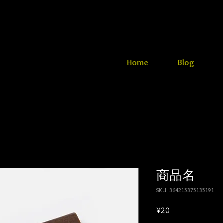
Home
Blog
商品名
SKU: 364215375135191
Price
¥20