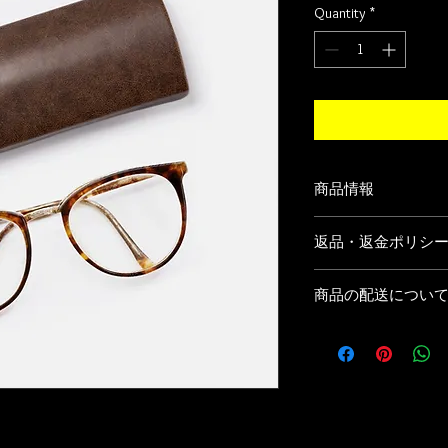
Quantity
*
商品情報
商品の詳細を入力し
返品・返金ポリシ
明に加え、商品の特
しましょう。
返品・返金規約を入
商品の配送につい
だけなかった場合の
ましょう。規約の内
配送地域、料金、所
頼を獲得し、安心し
する情報を入力して
とで、お客様の信頼
ただけます。