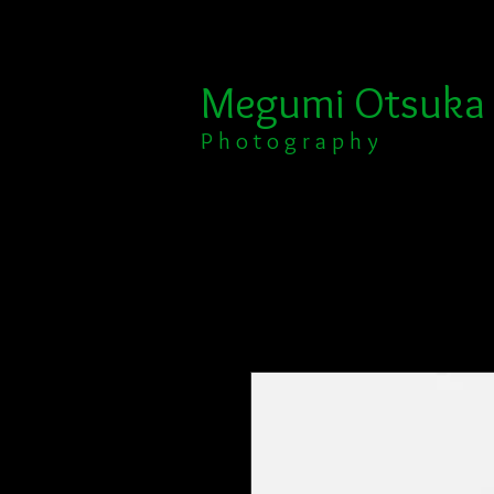
Megumi Otsuka​​​​​​​
​​​P h o t o g r a p h y