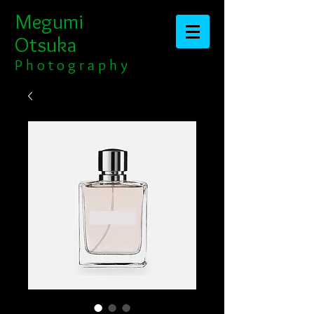
Megumi
Otsuka​​​​​​​
​​​P h o t o g r a p h y