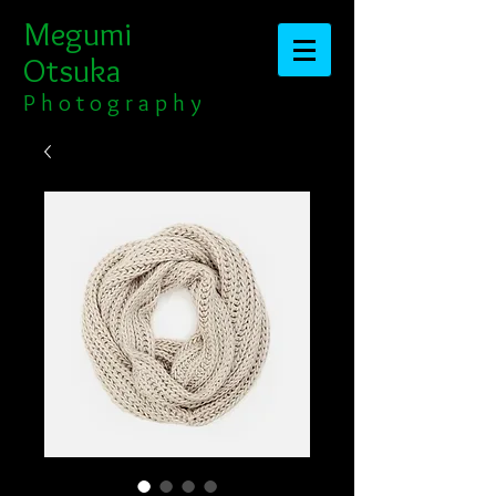
Megumi
Otsuka​​​​​​​
​​​P h o t o g r a p h y